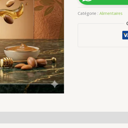
g
Amande
Catégorie :
Alimentaires
Douce
Argan