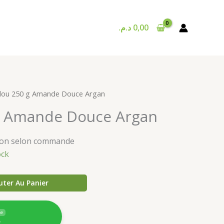
د.م.
0,00
lou 250 g Amande Douce Argan
g Amande Douce Argan
ison selon commande
ock
uter Au Panier
ne
4