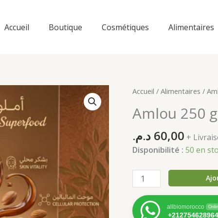
Accueil
Boutique
Cosmétiques
Alimentaires
Accueil
/
Alimentaires
/ Am
Amlou 250 
د.م.
60,00
+ Livra
Disponibilité :
50 en st
quantité
Ajo
de
Amlou
allbiomorocco
Onli
250
+21275462896