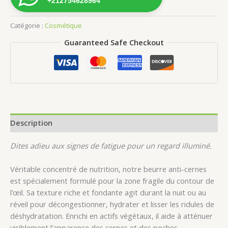
+212754628964
Cernes
Catégorie :
Cosmétique
Guaranteed Safe Checkout
Description
Dites adieu aux signes de fatigue pour un regard illuminé.
Véritable concentré de nutrition, notre beurre anti-cernes
est spécialement formulé pour la zone fragile du contour de
l’œil. Sa texture riche et fondante agit durant la nuit ou au
réveil pour décongestionner, hydrater et lisser les ridules de
déshydratation. Enrichi en actifs végétaux, il aide à atténuer
visiblement l’apparence des cernes et des poches.