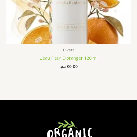
Divers
L’eau Fleur D’oranger 120 ml
د.م.
30,00