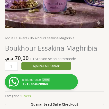
Accueil
/
Divers
/ Boukhour Essakina Maghribia
Boukhour Essakina Maghribia
د.م.
70,00
+ Livraison selon commande
quantité
Ajouter Au Panier
de
Boukhour
allbiomorocco
Online
Essakina
+212754628964
Maghribia
Catégorie :
Divers
Guaranteed Safe Checkout