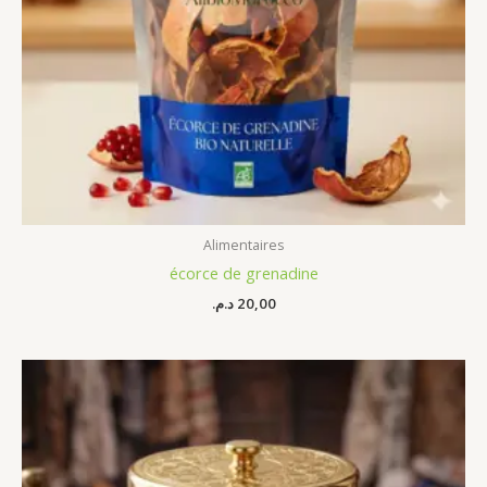
Alimentaires
écorce de grenadine
د.م.
20,00