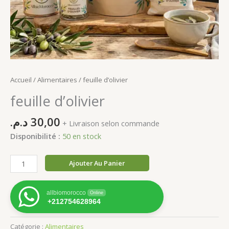
Accueil
/
Alimentaires
/ feuille d’olivier
feuille d’olivier
د.م.
30,00
+ Livraison selon commande
Disponibilité :
50 en stock
quantité
Ajouter Au Panier
de
feuille
allbiomorocco
Online
d'olivier
+212754628964
Catégorie :
Alimentaires