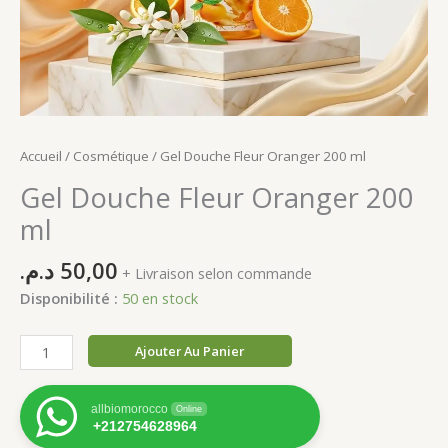
Accueil
/
Cosmétique
/ Gel Douche Fleur Oranger 200 ml
Gel Douche Fleur Oranger 200
ml
د.م.
50,00
+ Livraison selon commande
Disponibilité :
50 en stock
quantité
Ajouter Au Panier
de
Gel
allbiomorocco
Online
Douche
+212754628964
Fleur