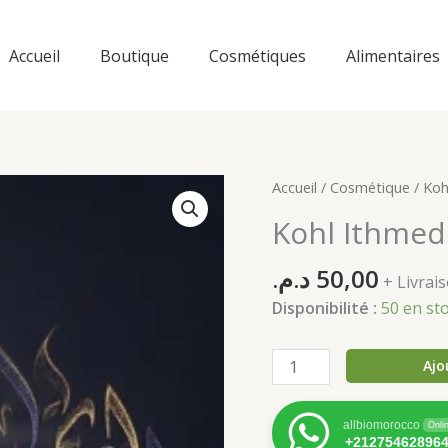
Accueil
Boutique
Cosmétiques
Alimentaires
Accueil
/
Cosmétique
/ Koh
Kohl Ithmed
د.م.
50,00
+ Livra
Disponibilité :
50 en st
quantité
Ajo
de
Kohl
allbiomorocco
Onli
Ithmed
+21275462896