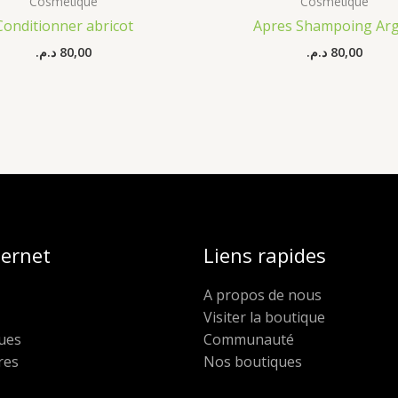
Cosmétique
Cosmétique
Conditionner abricot
Apres Shampoing Ar
د.م.
80,00
د.م.
80,00
ternet
Liens rapides
A propos de nous
Visiter la boutique
ues
Communauté
res
Nos boutiques