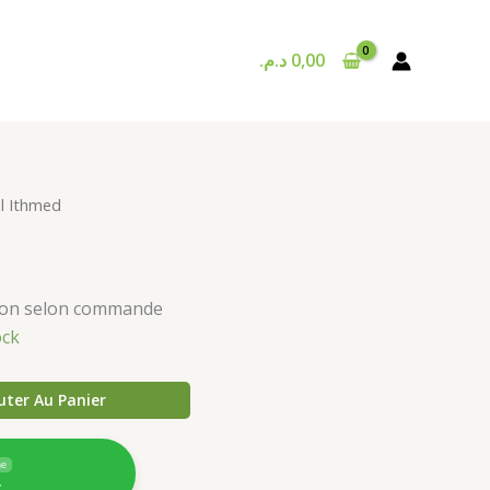
د.م.
0,00
l Ithmed
ison selon commande
ock
uter Au Panier
ne
4