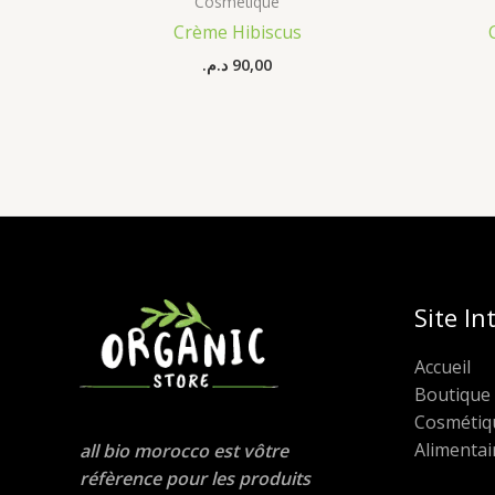
Cosmétique
Crème Hibiscus
د.م.
90,00
Site In
Accueil
Boutique
Cosmétiq
Alimentai
all bio morocco est vôtre
réfèrence pour les produits