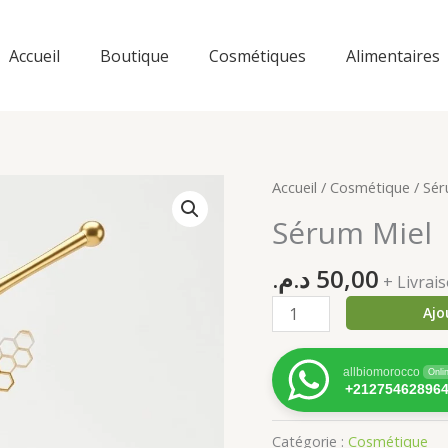
Accueil
Boutique
Cosmétiques
Alimentaires
Accueil
/
Cosmétique
/ Sér
Sérum Miel
د.م.
50,00
+ Livra
quantité
Ajo
de
Sérum
allbiomorocco
Onli
Miel
+21275462896
Catégorie :
Cosmétique