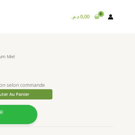
د.م.
0,00
um Miel
ison selon commande
uter Au Panier
ne
4