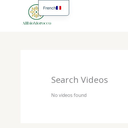
Aller
French
au
contenu
English
Search Videos
No videos found