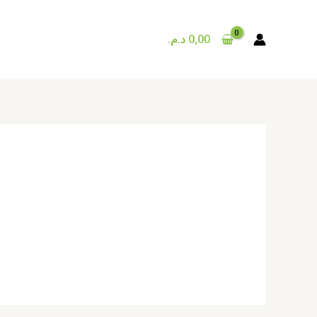
د.م.
0,00