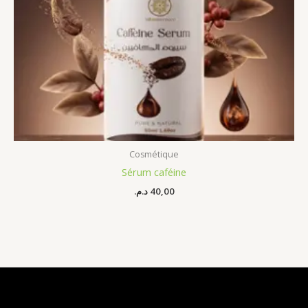
Cosmétique
Sérum caféine
د.م.
40,00