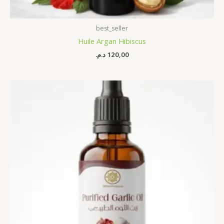
best_seller
Huile Argan Hibiscus
د.م.
120,00