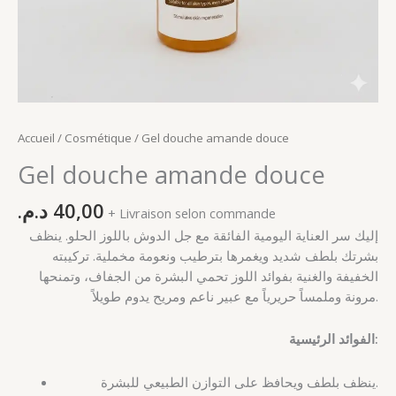
Accueil
/
Cosmétique
/ Gel douche amande douce
Gel douche amande douce
د.م.
40,00
+ Livraison selon commande
إليك سر العناية اليومية الفائقة مع جل الدوش باللوز الحلو. ينظف
بشرتك بلطف شديد ويغمرها بترطيب ونعومة مخملية. تركيبته
الخفيفة والغنية بفوائد اللوز تحمي البشرة من الجفاف، وتمنحها
مرونة وملمساً حريرياً مع عبير ناعم ومريح يدوم طويلاً.
الفوائد الرئيسية:
ينظف بلطف ويحافظ على التوازن الطبيعي للبشرة.