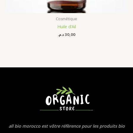
Cosmétique
Huile d’Ail
د.م.
30,00
all bio morocco est vôtre réfèrence pour les produits bio