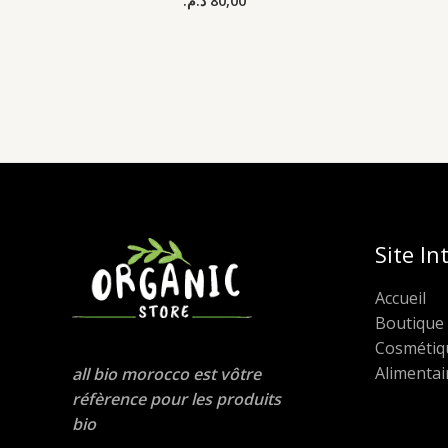
د.م.
80,00
Site In
Accueil
Boutique
Cosmétiq
Alimentai
all bio morocco est vôtre
réfèrence pour les produits
bio