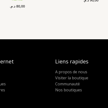
د.م.
90,00
د.م.
80,00
ternet
Liens rapides
A propos de nous
Visiter la boutique
ues
Communauté
res
Nos boutiques