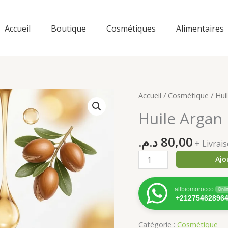
Accueil
Boutique
Cosmétiques
Alimentaires
Accueil
/
Cosmétique
/ Hui
Huile Argan 
د.م.
80,00
+ Livra
quantité
Ajo
de
Huile
allbiomorocco
Onli
Argan
+21275462896
Pipette
50
Catégorie :
Cosmétique