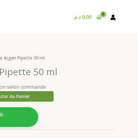
د.م.
0,00
le Argan Pipette 50 ml
Pipette 50 ml
ison selon commande
uter Au Panier
ne
4