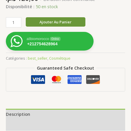
Disponibilité :
50 en stock
quantité
Ajouter Au Panier
de
Huile
allbiomorocco
Online
Argan
+212754628964
Hibiscus
Catégories :
best_seller
,
Cosmétique
Guaranteed Safe Checkout
Description
Avis (0)