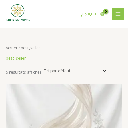
Aller
au
د.م.
0,00
contenu
Accueil
/ best_seller
best_seller
5 résultats affichés