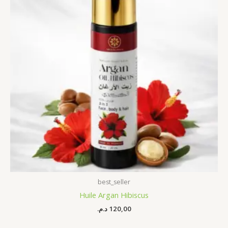
best_seller
Huile Argan Hibiscus
د.م.
120,00