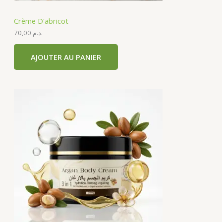
e
Crème D'abricot
c
70,00
د.م.
a
t
AJOUTER AU PANIER
é
g
o
r
i
e