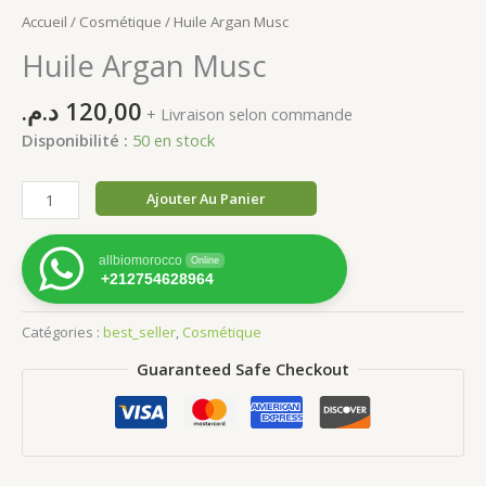
Accueil
/
Cosmétique
/ Huile Argan Musc
Huile Argan Musc
د.م.
120,00
+ Livraison selon commande
Disponibilité :
50 en stock
quantité
Ajouter Au Panier
de
Huile
allbiomorocco
Online
Argan
+212754628964
Musc
Catégories :
best_seller
,
Cosmétique
Guaranteed Safe Checkout