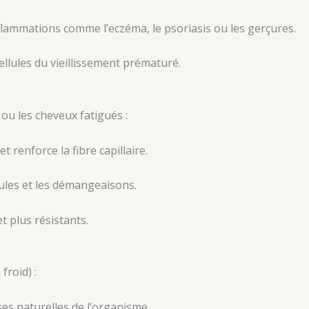
flammations comme l’eczéma, le psoriasis ou les gerçures.
llules du vieillissement prématuré.
 ou les cheveux fatigués :
et renforce la fibre capillaire.
icules et les démangeaisons.
et plus résistants.
froid) :
ses naturelles de l’organisme.