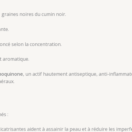
s graines noires du cumin noir.
nte.
oncé selon la concentration.
et aromatique.
moquinone
, un actif hautement antiseptique, anti-inflammat
néraux.
és :
catrisantes aident à assainir la peau et à réduire les imperf