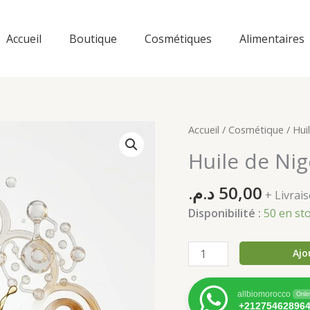
Accueil
Boutique
Cosmétiques
Alimentaires
Accueil
/
Cosmétique
/ Hui
Huile de Nig
د.م.
50,00
+ Livra
Disponibilité :
50 en st
quantité
Ajo
de
Huile
allbiomorocco
Onli
de
+21275462896