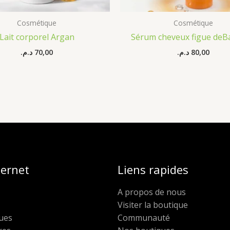
Cosmétique
Cosmétique
Lait corporel Argan
Sérum cheveux figue deB
د.م.
70,00
د.م.
80,00
ternet
Liens rapides
A propos de nous
Visiter la boutique
ues
Communauté