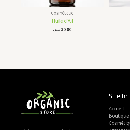
Cosmétique
Huile d’Ail
د.م.
30,00
Site In
Accueil
Boutique
Cosmétiq