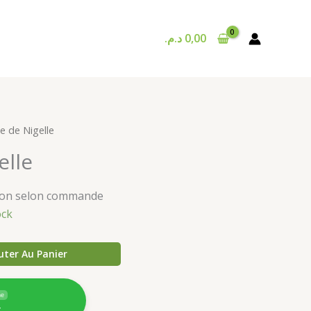
د.م.
0,00
le de Nigelle
elle
ison selon commande
ock
uter Au Panier
ne
4