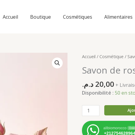
Accueil
Boutique
Cosmétiques
Alimentaires
Accueil
/
Cosmétique
/ Sav
Savon de ro
د.م.
20,00
+ Livra
Disponibilité :
50 en st
quantité
Ajo
de
Savon
allbiomorocco
Onli
de
+21275462896