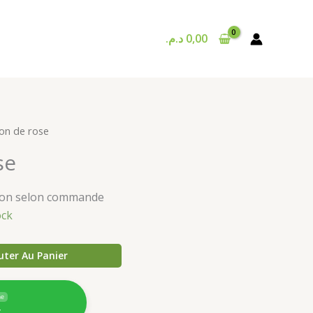
د.م.
0,00
on de rose
se
ison selon commande
ock
uter Au Panier
ne
4