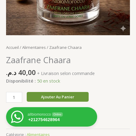
Accueil
/
Alimentaires
/ Zaafrane Chaara
Zaafrane Chaara
د.م.
40,00
+ Livraison selon commande
Disponibilité :
50 en stock
quantité
Ajouter Au Panier
de
Zaafrane
allbiomorocco
Online
Chaara
+212754628964
Catégorie :
Alimentaires