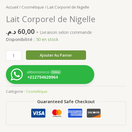
Accueil
/
Cosmétique
/ Lait Corporel de Nigelle
Lait Corporel de Nigelle
د.م.
60,00
+ Livraison selon commande
Disponibilité :
50 en stock
quantité
Ajouter Au Panier
de
Lait
allbiomorocco
Online
Corporel
+212754628964
de
Nigelle
Catégorie :
Cosmétique
Guaranteed Safe Checkout