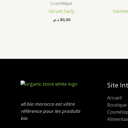
Cosmétique
Sérum Sarly
د.م.
80,00
Site In
Accueil
all bio morocco est vôtre
Boutique
réfèrence pour les produits
Cosmétiq
bio
Alimentai