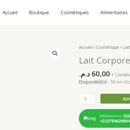
Accueil
Boutique
Cosmétiques
Alimentaires
Accueil
/
Cosmétique
/ Lai
Lait Corpore
د.م.
60,00
+ Livra
Disponibilité :
50 en st
quantité
Ajo
de
Lait
allbiomorocco
Onli
Corporel
+21275462896
de