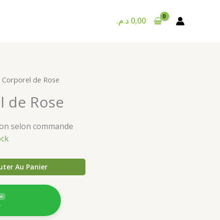
د.م.
0,00
t Corporel de Rose
l de Rose
ison selon commande
ock
uter Au Panier
ne
4