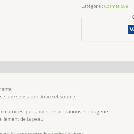
Rose
Catégorie :
Cosmétique
rante.
isse une sensation douce et souple.
ammatoires qui calment les irritations et rougeurs.
aillement de la peau.
ide à lutter contre les radicaux libres.