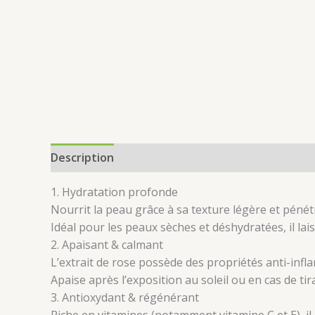
Description
Avis (0)
1. Hydratation profonde
Nourrit la peau grâce à sa texture légère et pénét
Idéal pour les peaux sèches et déshydratées, il la
2. Apaisant & calmant
L’extrait de rose possède des propriétés anti-infl
Apaise après l’exposition au soleil ou en cas de tir
3. Antioxydant & régénérant
Riche en vitamines (notamment vitamine C et E), il a